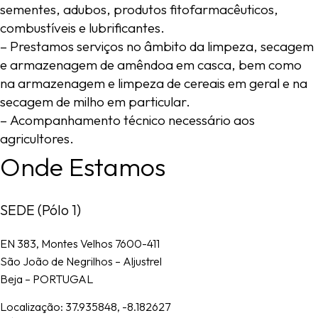
sementes,
adubos,
produtos
fitofarmacêuticos,
combustíveis
e
lubrificantes.
–
Prestamos
serviços
no
âmbito
da
limpeza,
secagem
e
armazenagem
de
amêndoa
em
casca,
bem
como
na
armazenagem
e
limpeza
de
cereais
em
geral
e
na
secagem
de
milho
em
particular.
–
Acompanhamento
técnico
necessário
aos
agricultores.
O
n
d
e
E
s
t
a
m
o
s
SEDE (Pólo 1)
EN 383, Montes Velhos 7600-411
São João de Negrilhos – Aljustrel
Beja – PORTUGAL
Localização:
37.935848, -8.182627