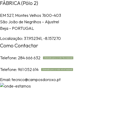
FÁBRICA (Pólo 2)
EM 527, Montes Velhos 7600-403
São João de Negrilhos – Aljustrel
Beja – PORTUGAL
Localização:
37.952341, -8.157270
Como Contactar
Telefone: 284 666 632
(chamada para a rede fixa nacional)
Telefone: 961 052 614
(chamada para a rede móvel nacional)
Email:
tecnico@camposdoroxo.pt