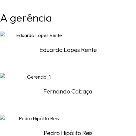
A
g
e
r
ê
n
c
i
a
Eduardo Lopes Rente
Fernando Cabaça
Pedro Hipólito Reis