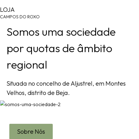
LOJA
CAMPOS DO ROXO
S
o
m
o
s
u
m
a
s
o
c
i
e
d
a
d
e
p
o
r
q
u
o
t
a
s
d
e
â
m
b
i
t
o
r
e
g
i
o
n
a
l
Situada
no
concelho
de
Aljustrel,
em
Montes
Velhos,
distrito
de
Beja.
Sobre Nós