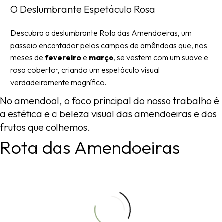
O Deslumbrante Espetáculo Rosa
Descubra a deslumbrante Rota das Amendoeiras, um
passeio encantador pelos campos de amêndoas que, nos
meses de
fevereiro
e
março
, se vestem com um suave e
rosa cobertor, criando um espetáculo visual
verdadeiramente magnífico.
No
amendoal,
o
foco
principal
do
nosso
trabalho
é
a
estética
e
a
beleza
visual
das
amendoeiras
e
dos
frutos
que
colhemos.
R
o
t
a
d
a
s
A
m
e
n
d
o
e
i
r
a
s
Campos do Roxo
Campos do Roxo