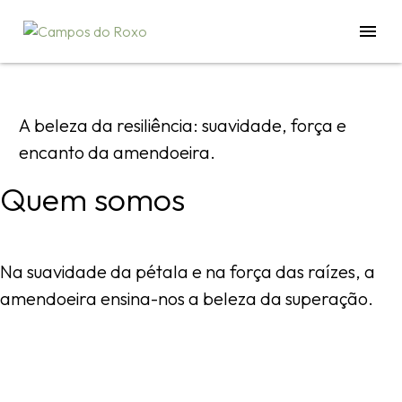
Quem Somos
A
beleza
da
resiliência:
suavidade,
força
e
encanto
da
amendoeira.
Sobre Nós
Q
u
e
m
s
o
m
o
s
A Gerência
O que Fazemos
Na
suavidade
da
pétala
e
na
força
das
raízes,
a
Onde Estamos
amendoeira
ensina-nos
a
beleza
da
superação.
Galeria
Loja