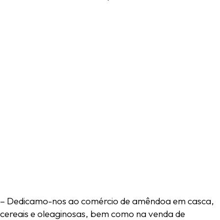
Cada
amêndoa
é
cuidadosamente
selecionada
e
preparada
à
mão
conferindo-lhe
um
caráter
único.
O
q
u
e
f
a
z
e
m
o
s
–
Dedicamo-nos
ao
comércio
de
amêndoa
em
casca,
cereais
e
oleaginosas,
bem
como
na
venda
de