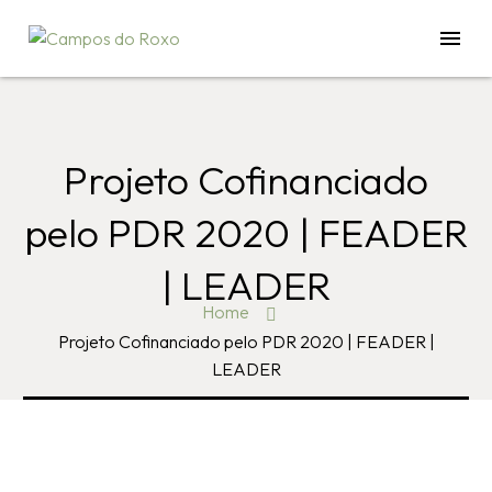
Quem Somos
Projeto Cofinanciado
Sobre Nós
pelo PDR 2020 | FEADER
A Gerência
| LEADER
O que Fazemos
Home
Projeto Cofinanciado pelo PDR 2020 | FEADER |
Onde Estamos
LEADER
Galeria
Loja