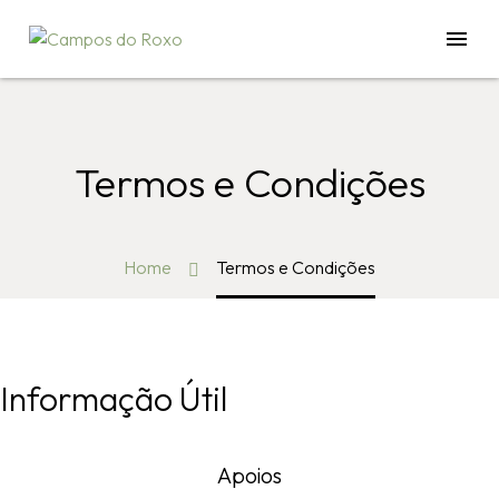
Quem Somos
Termos e Condições
Sobre Nós
A Gerência
Home
Termos e Condições
O que Fazemos
Onde Estamos
Informação Útil
Galeria
Apoios
Loja